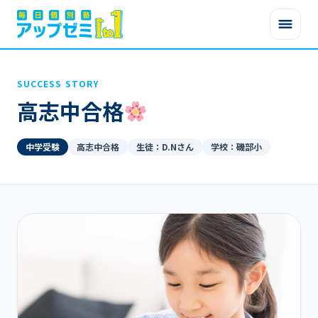
SUCCESS STORY
高志中合格
中学受験
高志中合格
生徒：D.Nさん
学校：磯部小